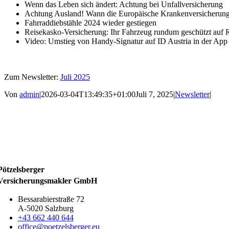
Wenn das Leben sich ändert: Achtung bei Unfallversicherung
Achtung Ausland! Wann die Europäische Krankenversicherungs
Fahrraddiebstähle 2024 wieder gestiegen
Reisekasko-Versicherung: Ihr Fahrzeug rundum geschützt auf 
Video: Umstieg von Handy-Signatur auf ID Austria in der App
Zum Newsletter:
Juli 2025
Von
admin
|
2026-03-04T13:49:35+01:00
Juli 7, 2025
|
Newsletter
|
Pötzelsberger
Versicherungsmakler GmbH
Bessarabierstraße 72
A-5020 Salzburg
+43 662 440 644
office@poetzelsberger.eu